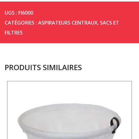
UGS :
FI6000
CATÉGORIES :
ASPIRATEURS CENTRAUX
,
SACS ET
FILTRES
PRODUITS SIMILAIRES