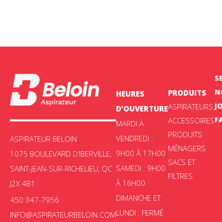
S
N
PRODUITS
HEURES
J
ASPIRATEURS
D’OUVERTURE
F
ACCESSOIRES
MARDI À
PRODUITS
VENDREDI :
ASPIRATEUR BELOIN
MÉNAGERS
9H00 À 17H00
1075 BOULEVARD D’IBERVILLE,
SACS ET
SAMEDI : 9H00
SAINT-JEAN-SUR-RICHELIEU, QC
FILTRES
À 16H00
J2X 4B1
DIMANCHE ET
450 347-7956
LUNDI : FERMÉ
INFO@ASPIRATEURBELOIN.COM