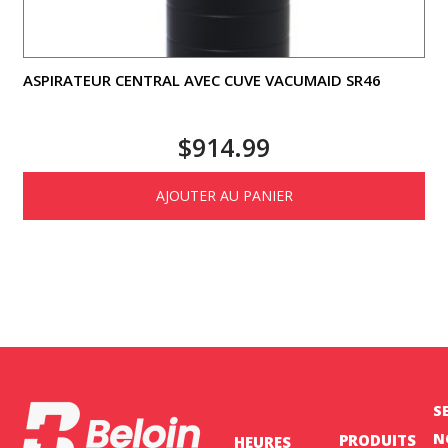
ASPIRATEUR CENTRAL AVEC CUVE VACUMAID SR46
$
914.99
AJOUTER AU PANIER
S
N
PRODUITS
HEURES