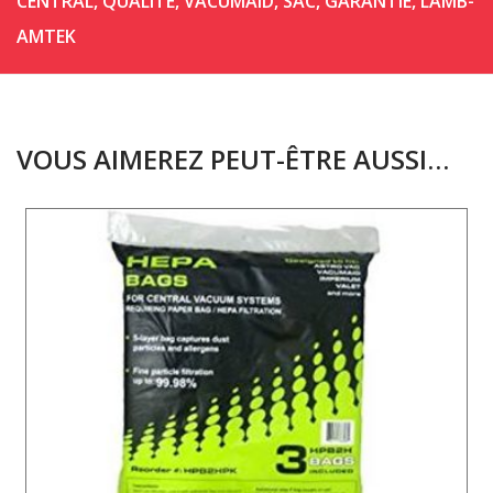
CENTRAL
,
QUALITÉ
,
VACUMAID
,
SAC
,
GARANTIE
,
LAMB-
AMTEK
VOUS AIMEREZ PEUT-ÊTRE AUSSI…