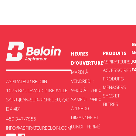
S
N
PRODUITS
HEURES
J
ASPIRATEURS
D’OUVERTURE
F
ACCESSOIRES
MARDI À
PRODUITS
VENDREDI :
ASPIRATEUR BELOIN
MÉNAGERS
9H00 À 17H00
1075 BOULEVARD D’IBERVILLE,
SACS ET
SAMEDI : 9H00
SAINT-JEAN-SUR-RICHELIEU, QC
FILTRES
À 16H00
J2X 4B1
DIMANCHE ET
450 347-7956
LUNDI : FERMÉ
INFO@ASPIRATEURBELOIN.COM