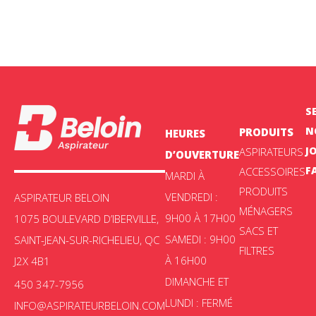
S
N
PRODUITS
HEURES
J
ASPIRATEURS
D’OUVERTURE
F
ACCESSOIRES
MARDI À
PRODUITS
VENDREDI :
ASPIRATEUR BELOIN
MÉNAGERS
9H00 À 17H00
1075 BOULEVARD D’IBERVILLE,
SACS ET
SAMEDI : 9H00
SAINT-JEAN-SUR-RICHELIEU, QC
FILTRES
À 16H00
J2X 4B1
DIMANCHE ET
450 347-7956
LUNDI : FERMÉ
INFO@ASPIRATEURBELOIN.COM