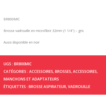
BR800MIC
Brosse vadrouille en microfibre 32mm (1 1/4″) – gris
Aussi disponible en noir
UGS :
BR800MIC
CATÉGORIES :
ACCESSOIRES
,
BROSSES, ACCESSOIRES,
MANCHONS ET ADAPTATEURS
ÉTIQUETTES :
BROSSE ASPIRATEUR
,
VADROUILLE