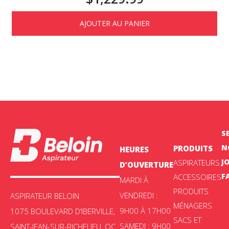
AJOUTER AU PANIER
S
N
PRODUITS
HEURES
J
ASPIRATEURS
D’OUVERTURE
F
ACCESSOIRES
MARDI À
PRODUITS
VENDREDI :
ASPIRATEUR BELOIN
MÉNAGERS
9H00 À 17H00
1075 BOULEVARD D’IBERVILLE,
SACS ET
SAMEDI : 9H00
SAINT-JEAN-SUR-RICHELIEU, QC