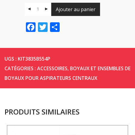
Ajouter au panier
Facebook
Twitter
Share
UGS :
KIT3835B554P
CATÉGORIES :
ACCESSOIRES
,
BOYAUX ET ENSEMBLES DE
BOYAUX POUR ASPIRATEURS CENTRAUX
PRODUITS SIMILAIRES