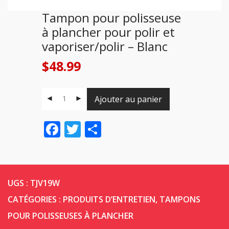
Tampon pour polisseuse
à plancher pour polir et
vaporiser/polir – Blanc
$
48.99
Ajouter au panier
Facebook
Twitter
Share
UGS :
TJV19W
CATÉGORIES :
PRODUITS D’ENTRETIEN
,
TAMPONS
POUR POLISSEUSES À PLANCHER