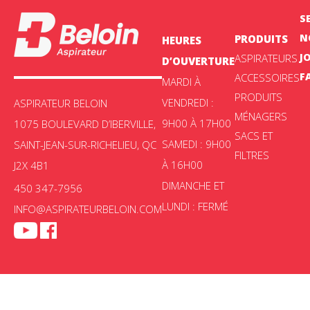
S
N
PRODUITS
HEURES
J
ASPIRATEURS
D’OUVERTURE
F
ACCESSOIRES
MARDI À
PRODUITS
VENDREDI :
ASPIRATEUR BELOIN
MÉNAGERS
9H00 À 17H00
1075 BOULEVARD D’IBERVILLE,
SACS ET
SAMEDI : 9H00
SAINT-JEAN-SUR-RICHELIEU, QC
FILTRES
À 16H00
J2X 4B1
DIMANCHE ET
450 347-7956
LUNDI : FERMÉ
INFO@ASPIRATEURBELOIN.COM
Aspirateur Beloin © 2025 -
Politique de confidentialité
|
Choix de
consentement