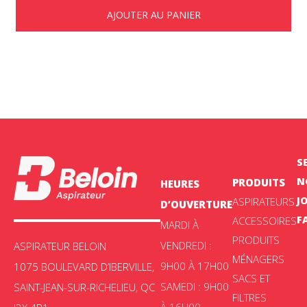
AJOUTER AU PANIER
S
N
PRODUITS
HEURES
J
ASPIRATEURS
D’OUVERTURE
F
ACCESSOIRES
MARDI À
PRODUITS
VENDREDI :
ASPIRATEUR BELOIN
MÉNAGERS
9H00 À 17H00
1075 BOULEVARD D’IBERVILLE,
SACS ET
SAMEDI : 9H00
SAINT-JEAN-SUR-RICHELIEU, QC
FILTRES