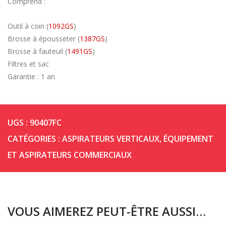
Comprend :
Outil à coin (
1092GS
)
Brosse à épousseter (
1387GS
)
Brosse à fauteuil (
1491GS
)
Filtres et sac
Garantie : 1 an
UGS :
90407FC
CATÉGORIES :
ASPIRATEURS VERTICAUX
,
ÉQUIPEMENT
ET ASPIRATEURS COMMERCIAUX
VOUS AIMEREZ PEUT-ÊTRE AUSSI…