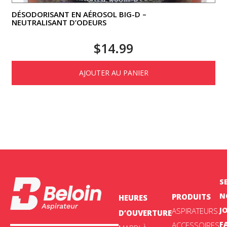
DÉSODORISANT EN AÉROSOL BIG-D –
NEUTRALISANT D’ODEURS
$
14.99
AJOUTER AU PANIER
S
N
PRODUITS
HEURES
J
ASPIRATEURS
D’OUVERTURE
F
ACCESSOIRES