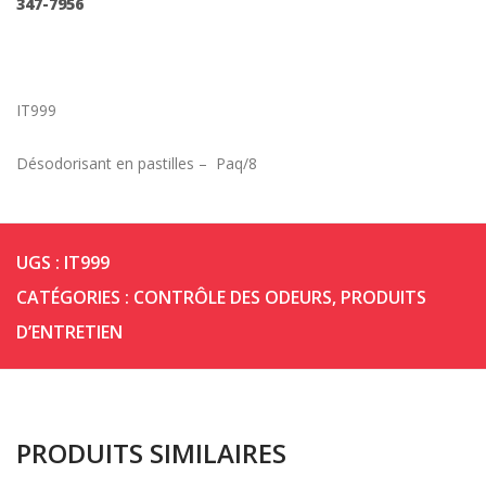
347-7956
IT999
Désodorisant en pastilles – Paq/8
UGS :
IT999
CATÉGORIES :
CONTRÔLE DES ODEURS
,
PRODUITS
D’ENTRETIEN
PRODUITS SIMILAIRES