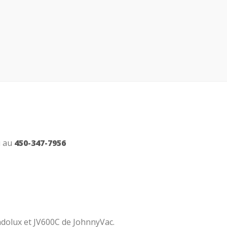
 au
450-347-7956
ndolux et JV600C de JohnnyVac.