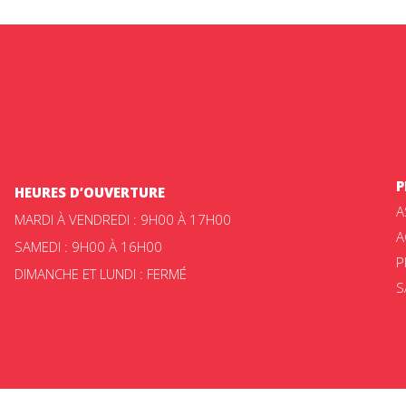
P
HEURES D’OUVERTURE
A
MARDI À VENDREDI : 9H00 À 17H00
A
SAMEDI : 9H00 À 16H00
P
DIMANCHE ET LUNDI : FERMÉ
S
ateur Beloin © 2025 -
Politique de confidentialité
|
Choix de consent