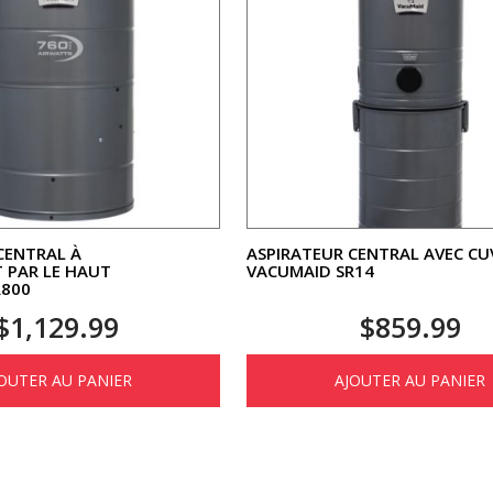
CENTRAL À
ASPIRATEUR CENTRAL AVEC CU
 PAR LE HAUT
VACUMAID SR14
R800
$
1,129.99
$
859.99
OUTER AU PANIER
AJOUTER AU PANIER