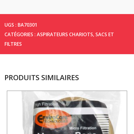
UGS :
BA70301
CATÉGORIES :
ASPIRATEURS CHARIOTS
,
SACS ET
FILTRES
PRODUITS SIMILAIRES