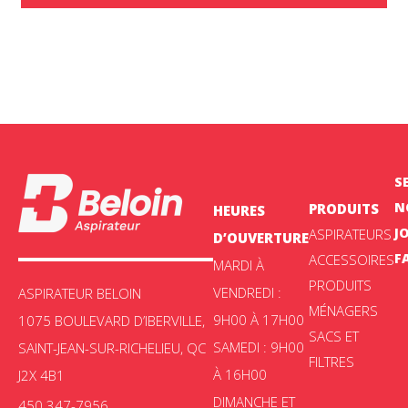
S
N
PRODUITS
HEURES
J
ASPIRATEURS
D’OUVERTURE
F
ACCESSOIRES
MARDI À
PRODUITS
VENDREDI :
ASPIRATEUR BELOIN
MÉNAGERS
9H00 À 17H00
1075 BOULEVARD D’IBERVILLE,
SACS ET
SAMEDI : 9H00
SAINT-JEAN-SUR-RICHELIEU, QC
FILTRES
À 16H00
J2X 4B1
DIMANCHE ET
450 347-7956