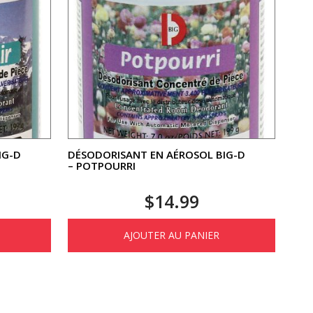
IG-D
DÉSODORISANT EN AÉROSOL BIG-D
– POTPOURRI
$
14.99
AJOUTER AU PANIER