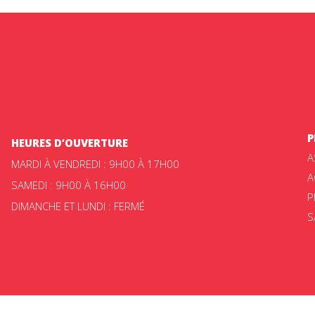
P
HEURES D’OUVERTURE
A
MARDI À VENDREDI : 9H00 À 17H00
A
SAMEDI : 9H00 À 16H00
P
DIMANCHE ET LUNDI : FERMÉ
S
ateur Beloin © 2025 -
Politique de confidentialité
|
Choix de consent