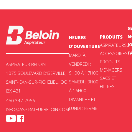
S
N
PRODUITS
HEURES
J
ASPIRATEURS
D’OUVERTURE
F
ACCESSOIRES
MARDI À
PRODUITS
VENDREDI :
ASPIRATEUR BELOIN
MÉNAGERS
9H00 À 17H00
1075 BOULEVARD D’IBERVILLE,
SACS ET
SAMEDI : 9H00
SAINT-JEAN-SUR-RICHELIEU, QC
FILTRES
À 16H00
J2X 4B1
DIMANCHE ET
450 347-7956
LUNDI : FERMÉ
INFO@ASPIRATEURBELOIN.COM