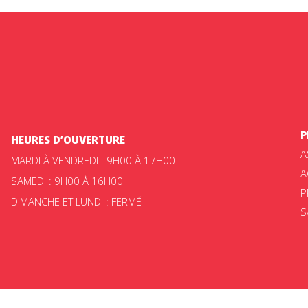
P
HEURES D’OUVERTURE
A
MARDI À VENDREDI : 9H00 À 17H00
A
SAMEDI : 9H00 À 16H00
P
DIMANCHE ET LUNDI : FERMÉ
S
ateur Beloin © 2025 -
Politique de confidentialité
|
Choix de consent