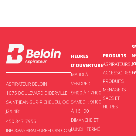
S
N
PRODUITS
HEURES
J
ASPIRATEURS
D’OUVERTURE
F
ACCESSOIRES
MARDI À
PRODUITS
VENDREDI :
ASPIRATEUR BELOIN
MÉNAGERS
9H00 À 17H00
1075 BOULEVARD D’IBERVILLE,
SACS ET
SAMEDI : 9H00
SAINT-JEAN-SUR-RICHELIEU, QC
FILTRES
À 16H00
J2X 4B1
DIMANCHE ET
450 347-7956
LUNDI : FERMÉ
INFO@ASPIRATEURBELOIN.COM