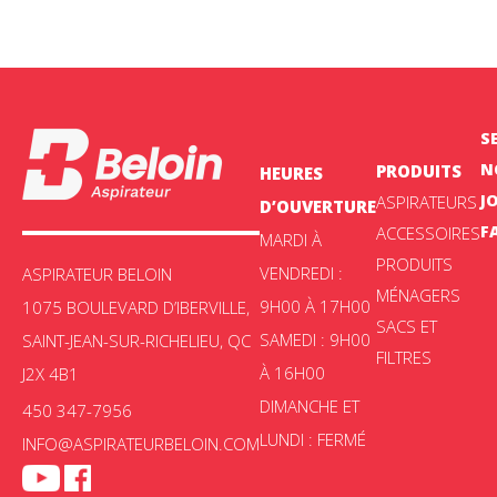
S
N
PRODUITS
HEURES
J
ASPIRATEURS
D’OUVERTURE
F
ACCESSOIRES
MARDI À
PRODUITS
VENDREDI :
ASPIRATEUR BELOIN
MÉNAGERS
9H00 À 17H00
1075 BOULEVARD D’IBERVILLE,
SACS ET
SAMEDI : 9H00
SAINT-JEAN-SUR-RICHELIEU, QC
FILTRES
À 16H00
J2X 4B1
DIMANCHE ET
450 347-7956
LUNDI : FERMÉ
INFO@ASPIRATEURBELOIN.COM