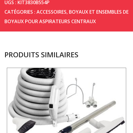
UGS :
KIT3830B554P
CATÉGORIES :
ACCESSOIRES
,
BOYAUX ET ENSEMBLES DE
BOYAUX POUR ASPIRATEURS CENTRAUX
PRODUITS SIMILAIRES