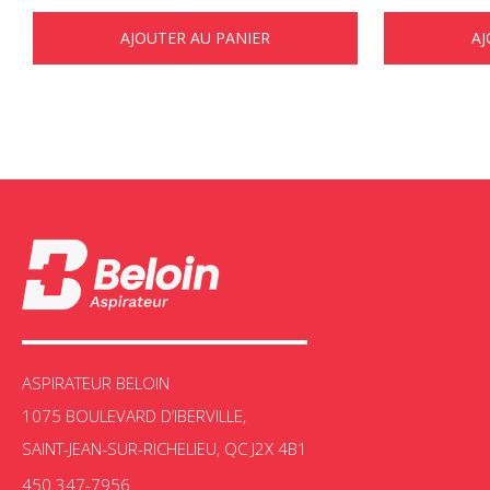
AJOUTER AU PANIER
AJ
ASPIRATEUR BELOIN
1075 BOULEVARD D’IBERVILLE,
SAINT-JEAN-SUR-RICHELIEU, QC J2X 4B1
450 347-7956