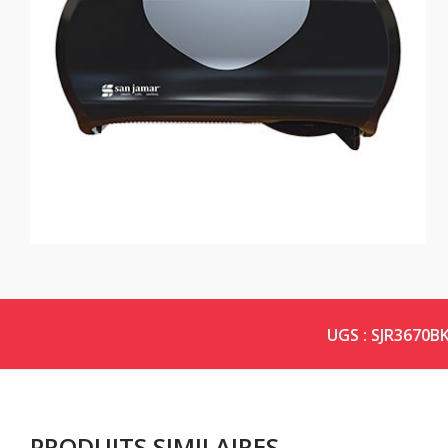
UGS :
SJR3670B
PRODUITS SIMILAIRES