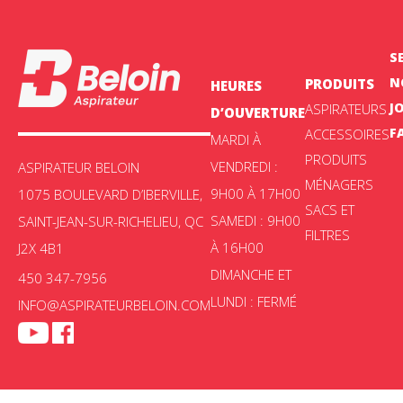
S
N
PRODUITS
HEURES
J
ASPIRATEURS
D’OUVERTURE
F
ACCESSOIRES
MARDI À
PRODUITS
VENDREDI :
ASPIRATEUR BELOIN
MÉNAGERS
9H00 À 17H00
1075 BOULEVARD D’IBERVILLE,
SACS ET
SAMEDI : 9H00
SAINT-JEAN-SUR-RICHELIEU, QC
FILTRES
À 16H00
J2X 4B1
DIMANCHE ET
450 347-7956
LUNDI : FERMÉ
INFO@ASPIRATEURBELOIN.COM
Aspirateur Beloin © 2025 -
Politique de confidentialité
|
Choix de