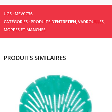
UGS :
MSVCC36
CATÉGORIES :
PRODUITS D’ENTRETIEN
,
VADROUILLES,
MOPPES ET MANCHES
PRODUITS SIMILAIRES