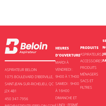
S
N
PRODUITS
HEURES
J
ASPIRATEURS
D’OUVERTURE
F
ACCESSOIRES
MARDI À
PRODUITS
VENDREDI :
ASPIRATEUR BELOIN
MÉNAGERS
9H00 À 17H00
1075 BOULEVARD D’IBERVILLE,
SACS ET
SAMEDI : 9H00
SAINT-JEAN-SUR-RICHELIEU, QC
FILTRES
À 16H00
J2X 4B1
DIMANCHE ET
450 347-7956
LUNDI : FERMÉ
INFO@ASPIRATEURBELOIN.COM