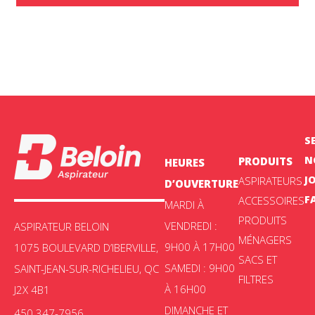
S
N
PRODUITS
HEURES
J
ASPIRATEURS
D’OUVERTURE
F
ACCESSOIRES
MARDI À
PRODUITS
VENDREDI :
ASPIRATEUR BELOIN
MÉNAGERS
9H00 À 17H00
1075 BOULEVARD D’IBERVILLE,
SACS ET
SAMEDI : 9H00
SAINT-JEAN-SUR-RICHELIEU, QC
FILTRES
À 16H00
J2X 4B1
DIMANCHE ET
450 347-7956