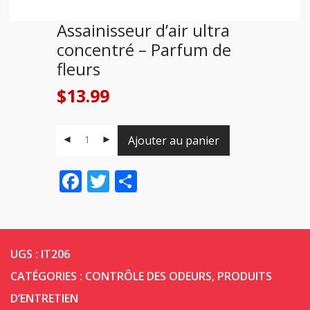
Assainisseur d’air ultra
concentré – Parfum de
fleurs
$
13.99
Ajouter au panier
Facebook
Twitter
Share
UGS :
IT206
CATÉGORIES :
CONTRÔLE DES ODEURS
,
PRODUITS
D’ENTRETIEN