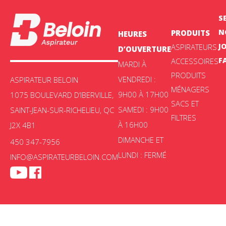
S
N
PRODUITS
HEURES
J
ASPIRATEURS
D’OUVERTURE
F
ACCESSOIRES
MARDI À
PRODUITS
VENDREDI :
ASPIRATEUR BELOIN
MÉNAGERS
9H00 À 17H00
1075 BOULEVARD D’IBERVILLE,
SACS ET
SAMEDI : 9H00
SAINT-JEAN-SUR-RICHELIEU, QC
FILTRES
À 16H00
J2X 4B1
DIMANCHE ET
450 347-7956
LUNDI : FERMÉ
INFO@ASPIRATEURBELOIN.COM
Aspirateur Beloin © 2025 -
Politique de confidentialité
|
Choix de