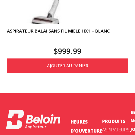
ASPIRATEUR BALAI SANS FIL MIELE HX1 – BLANC
$
999.99
AJOUTER AU PANIER
S
N
PRODUITS
HEURES
J
ASPIRATEURS
D’OUVERTURE