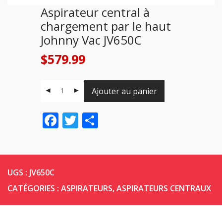
Aspirateur central à
chargement par le haut
Johnny Vac JV650C
$
579.99
Ajouter au panier
Facebook
Twitter
Share
UGS :
JV650C
CATÉGORIES :
ASPIRATEURS
,
ASPIRATEURS CENTRAUX