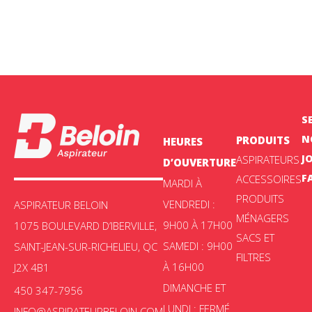
S
N
PRODUITS
HEURES
J
ASPIRATEURS
D’OUVERTURE
F
ACCESSOIRES
MARDI À
PRODUITS
VENDREDI :
ASPIRATEUR BELOIN
MÉNAGERS
9H00 À 17H00
1075 BOULEVARD D’IBERVILLE,
SACS ET
SAMEDI : 9H00
SAINT-JEAN-SUR-RICHELIEU, QC
FILTRES
À 16H00
J2X 4B1
DIMANCHE ET
450 347-7956
LUNDI : FERMÉ
INFO@ASPIRATEURBELOIN.COM