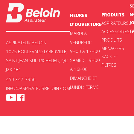
S
N
PRODUITS
HEURES
J
ASPIRATEURS
D’OUVERTURE
F
ACCESSOIRES
MARDI À
PRODUITS
VENDREDI :
ASPIRATEUR BELOIN
MÉNAGERS
9H00 À 17H00
1075 BOULEVARD D’IBERVILLE,
SACS ET
SAMEDI : 9H00
SAINT-JEAN-SUR-RICHELIEU, QC
FILTRES
À 16H00
J2X 4B1
DIMANCHE ET
450 347-7956
LUNDI : FERMÉ
INFO@ASPIRATEURBELOIN.COM
Aspirateur Beloin © 2025 -
Politique de confidentialité
|
Choix de
consentement