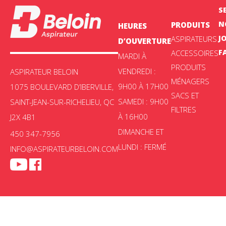
S
N
PRODUITS
HEURES
J
ASPIRATEURS
D’OUVERTURE
F
ACCESSOIRES
MARDI À
PRODUITS
VENDREDI :
ASPIRATEUR BELOIN
MÉNAGERS
9H00 À 17H00
1075 BOULEVARD D’IBERVILLE,
SACS ET
SAMEDI : 9H00
SAINT-JEAN-SUR-RICHELIEU, QC
FILTRES
À 16H00
J2X 4B1
DIMANCHE ET
450 347-7956
LUNDI : FERMÉ
INFO@ASPIRATEURBELOIN.COM
Aspirateur Beloin © 2025 -
Politique de confidentialité
|
Choix de
consentement