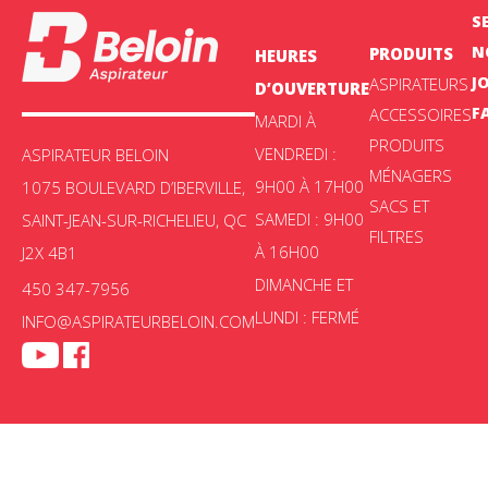
S
N
PRODUITS
HEURES
J
ASPIRATEURS
D’OUVERTURE
F
ACCESSOIRES
MARDI À
PRODUITS
VENDREDI :
ASPIRATEUR BELOIN
MÉNAGERS
9H00 À 17H00
1075 BOULEVARD D’IBERVILLE,
SACS ET
SAMEDI : 9H00
SAINT-JEAN-SUR-RICHELIEU, QC
FILTRES
À 16H00
J2X 4B1
DIMANCHE ET
450 347-7956
LUNDI : FERMÉ
INFO@ASPIRATEURBELOIN.COM
Aspirateur Beloin © 2025 -
Politique de confidentialité
|
Choix de
consentement