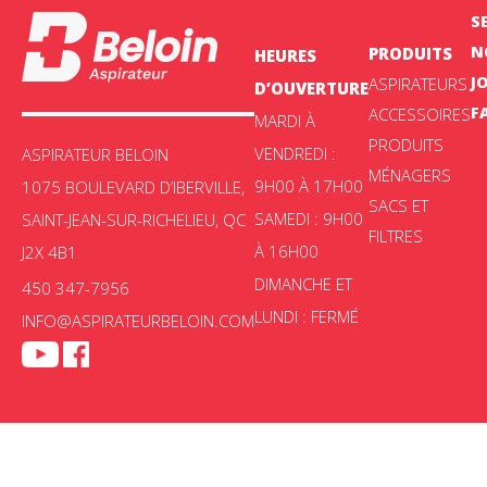
S
N
PRODUITS
HEURES
J
ASPIRATEURS
D’OUVERTURE
F
ACCESSOIRES
MARDI À
PRODUITS
VENDREDI :
ASPIRATEUR BELOIN
MÉNAGERS
9H00 À 17H00
1075 BOULEVARD D’IBERVILLE,
SACS ET
SAMEDI : 9H00
SAINT-JEAN-SUR-RICHELIEU, QC
FILTRES
À 16H00
J2X 4B1
DIMANCHE ET
450 347-7956
LUNDI : FERMÉ
INFO@ASPIRATEURBELOIN.COM
Aspirateur Beloin © 2025 -
Politique de confidentialité
|
Choix de
consentement