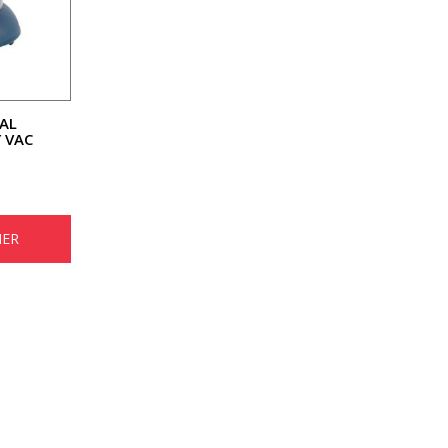
AL
 VAC
IER