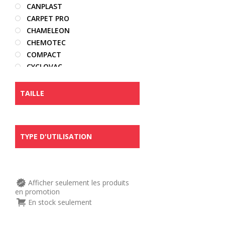
CANPLAST
CARPET PRO
CHAMELEON
CHEMOTEC
COMPACT
CYCLOVAC
DECOVAC
DIRT DEVIL
TAILLE
DRAINVAC
DYSON
EDIC
TYPE D'UTILISATION
ELECTROLUX
EUREKA
EUROPRO
FAIRFAX
Afficher seulement les produits
FILTER QUEEN
en promotion
FROST
En stock seulement
HAYDEN
HOOVER