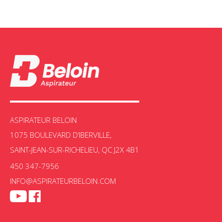
HUSKY
JOHNNY VAC
KARCHER
KENMORE
KLEENEX
LAVO
MIELE
MYRATON
NILFISK
NUMATIC
ASPIRATEUR BELOIN
PARALL
1075 BOULEVARD D’IBERVILLE,
PERFECT
SAINT-JEAN-SUR-RICHELIEU, QC J2X 4B1
PHARAO
PLASTIFLEX
450 347-7956
PROTEAM
INFO@ASPIRATEURBELOIN.COM
PULLMAN
RICCAR
RUBBERMAID