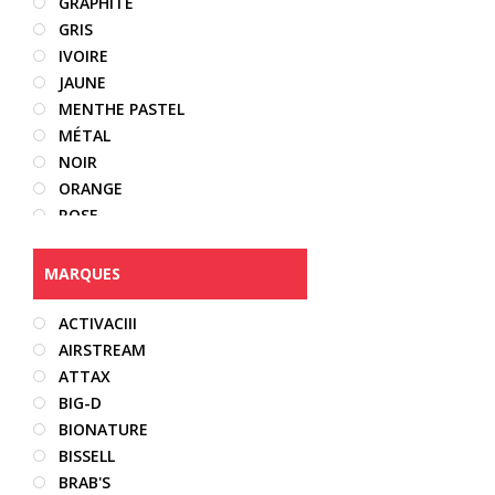
GRAPHITE
GRIS
IVOIRE
JAUNE
MENTHE PASTEL
MÉTAL
NOIR
ORANGE
ROSE
ROSE PASTEL
ROUGE
MARQUES
TAUPE
TRANSLUCIDE
ACTIVACIII
VERT
AIRSTREAM
VIOLET
ATTAX
BIG-D
BIONATURE
BISSELL
BRAB'S