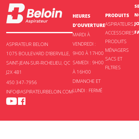
S
N
PRODUITS
HEURES
J
ASPIRATEURS
D’OUVERTURE
F
ACCESSOIRES
MARDI À
PRODUITS
VENDREDI :
ASPIRATEUR BELOIN
MÉNAGERS
9H00 À 17H00
1075 BOULEVARD D’IBERVILLE,
SACS ET
SAMEDI : 9H00
SAINT-JEAN-SUR-RICHELIEU, QC
FILTRES
À 16H00
J2X 4B1
DIMANCHE ET
450 347-7956
LUNDI : FERMÉ
INFO@ASPIRATEURBELOIN.COM
Aspirateur Beloin © 2025 -
Politique de confidentialité
|
Choix de
consentement