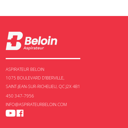
HUSKY
JOHNNY VAC
KARCHER
KENMORE
KLEENEX
LAVO
MIELE
MYRATON
NILFISK
NUMATIC
ASPIRATEUR BELOIN
PARALL
1075 BOULEVARD D’IBERVILLE,
PERFECT
SAINT-JEAN-SUR-RICHELIEU, QC J2X 4B1
PHARAO
PLASTIFLEX
450 347-7956
PROTEAM
INFO@ASPIRATEURBELOIN.COM
PULLMAN
RICCAR
RUBBERMAID