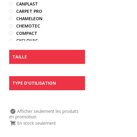
CANPLAST
CARPET PRO
CHAMELEON
CHEMOTEC
COMPACT
CYCLOVAC
DECOVAC
DIRT DEVIL
TAILLE
DRAINVAC
DYSON
EDIC
TYPE D'UTILISATION
ELECTROLUX
EUREKA
EUROPRO
FAIRFAX
Afficher seulement les produits
FILTER QUEEN
en promotion
FROST
En stock seulement
HAYDEN
HOOVER