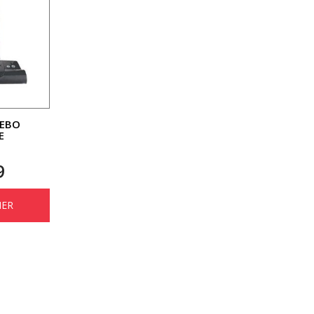
SEBO
E
9
IER