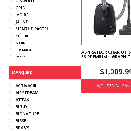
GRAPHITE
GRIS
IVOIRE
JAUNE
MENTHE PASTEL
MÉTAL
NOIR
ORANGE
ASPIRATEUR CHARIOT 
E3 PREMIUM – GRAPHIT
ROSE
ROSE PASTEL
$
1,009.9
ROUGE
MARQUES
TAUPE
TRANSLUCIDE
ACTIVACIII
AJOUTER AU PAN
VERT
AIRSTREAM
VIOLET
ATTAX
BIG-D
BIONATURE
BISSELL
BRAB'S