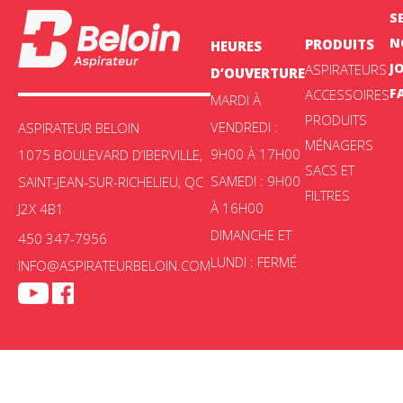
S
N
PRODUITS
HEURES
J
ASPIRATEURS
D’OUVERTURE
F
ACCESSOIRES
MARDI À
PRODUITS
VENDREDI :
ASPIRATEUR BELOIN
MÉNAGERS
9H00 À 17H00
1075 BOULEVARD D’IBERVILLE,
SACS ET
SAMEDI : 9H00
SAINT-JEAN-SUR-RICHELIEU, QC
FILTRES
À 16H00
J2X 4B1
DIMANCHE ET
450 347-7956
LUNDI : FERMÉ
INFO@ASPIRATEURBELOIN.COM
Aspirateur Beloin © 2025 -
Politique de confidentialité
|
Choix de
consentement